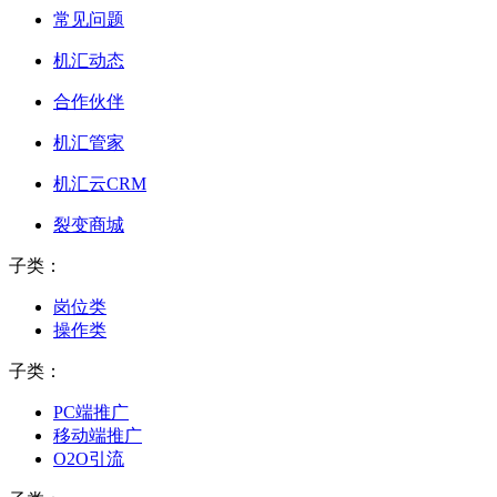
常见问题
机汇动态
合作伙伴
机汇管家
机汇云CRM
裂变商城
子类：
岗位类
操作类
子类：
PC端推广
移动端推广
O2O引流