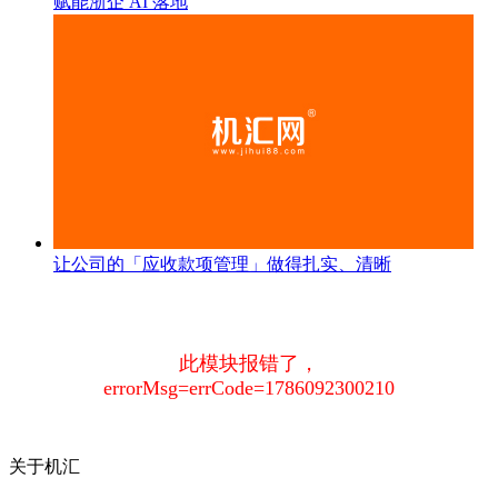
赋能浙企 AI 落地
让公司的「应收款项管理」做得扎实、清晰
此模块报错了，
errorMsg=errCode=1786092300210
关于机汇