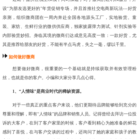
设“为朋友选更好的”年货促销专场，并且首推社交电商新玩法---好货
亲测，组织微商团在一周内奔赴全国各地源头工厂，实地验货。童
装、家纺、生鲜行业的微供供应商，独家披露弹力测试、针剂实验等
内部验货妙招。身临其境的微商们达成意见高度一致：一款好货，尤
其是推荐给朋友的好货，不能有半点马虎，失之一毫，缪以千里。
如何做好微商
想要做好微商，很重要的一个基础就是持续获取并有效管理粉
丝，也就是你的客户。小编和大家分享几点心得。
1、“人情味”是商业时代的稀缺资源。
对于一些真正的重点客户来说，他们更期待品牌能够给到充分的
尊重和理解，即有“人情味”的品牌和销售人员。记得曾经去拜访一位投
诉的大客户，在到了客户家里的时候，客户看到精心为她准备的鲜花
感到了喜悦，在与客户交谈的过程中，还询问了她的家庭和孩子的教