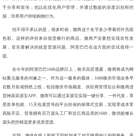
于分享和宣传；也以此优化用户管理，并通过数据的深度识别和挖
掘，培养用户持续购物行为。
但不得不承认的是，很多时候，微商这个名字多少带着些许负面
色彩。这样的评价来自假货横行的商品。微商产业要想实现良性发
展，首先要解决的就是货源问题。阿里巴巴在这方面的尝试值得一
提。
在今年的阿里巴巴1688品牌日上，相关高层透露，微商将成为网
站重点服务的对象之一。作为这一服务的载体，1688微供市场业务早
在数月前就悄然上线，包括微供市场频道、供应商管理后台和微商进
货神器采源宝APP。微商可以通过采源宝实现一键分享、一件代发，享
受首单包赔、15天包退货等由平台担保的保障式交易，实现零成本零
风险开店。背靠拥有百万源头工厂和近亿商品库的1688，微供能够从
源头把控精选更多优质货源。
近期，微供在线上和线下同时加速了对于微商的让利和服务，开