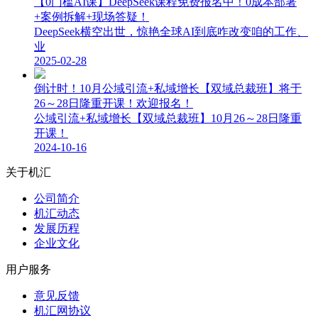
【0门槛AI课】DeepSeek课程免费报名中！0成本部署
+案例拆解+现场答疑！
DeepSeek横空出世，惊艳全球AI到底咋改变咱的工作、
业
2025-02-28
倒计时！10月公域引流+私域增长【双域总裁班】将于
26～28日隆重开课！欢迎报名！
公域引流+私域增长【双域总裁班】10月26～28日隆重
开课！
2024-10-16
关于机汇
公司简介
机汇动态
发展历程
企业文化
用户服务
意见反馈
机汇网协议