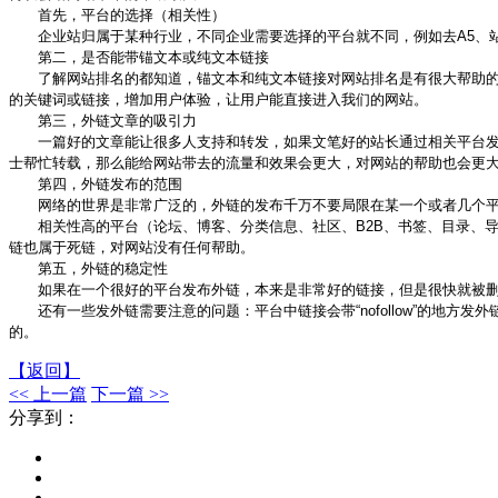
首先，平台的选择（相关性）
企业站归属于某种行业，不同企业需要选择的平台就不同，例如去A5、站
第二，是否能带锚文本或纯文本链接
了解网站排名的都知道，锚文本和纯文本链接对网站排名是有很大帮助的，
的关键词或链接，增加用户体验，让用户能直接进入我们的网站。
第三，外链文章的吸引力
一篇好的文章能让很多人支持和转发，如果文笔好的站长通过相关平台发布
士帮忙转载，那么能给网站带去的流量和效果会更大，对网站的帮助也会更
第四，外链发布的范围
网络的世界是非常广泛的，外链的发布千万不要局限在某一个或者几个平
相关性高的平台（论坛、博客、分类信息、社区、B2B、书签、目录、导
链也属于死链，对网站没有任何帮助。
第五，外链的稳定性
如果在一个很好的平台发布外链，本来是非常好的链接，但是很快就被删除
还有一些发外链需要注意的问题：平台中链接会带“nofollow”的地方
的。
【返回】
<< 上一篇
下一篇 >>
分享到：