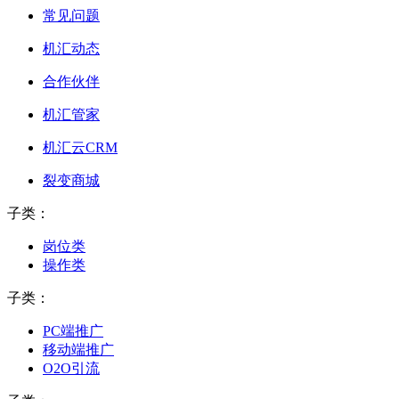
常见问题
机汇动态
合作伙伴
机汇管家
机汇云CRM
裂变商城
子类：
岗位类
操作类
子类：
PC端推广
移动端推广
O2O引流