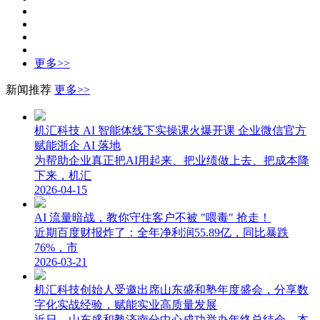
更多>>
新闻推荐
更多>>
机汇科技 AI 智能体线下实操课火爆开课 企业微信官方
赋能浙企 AI 落地
为帮助企业真正把AI用起来、把业绩做上去、把成本降
下来，机汇
2026-04-15
AI 流量暗战，教你守住客户不被 "喂毒" 抢走！
近期百度财报炸了：全年净利润55.89亿，同比暴跌
76%，市
2026-03-21
机汇科技创始人受邀出席山东盛和塾年度盛会，分享数
字化实战经验，赋能实业高质量发展
近日，山东盛和塾济南分中心成功举办年终总结会，本