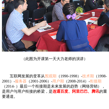
（此图为开课第一天大力老师的演讲）
互联网发展的变革从
围观期
（1990-1998）-
技术期
（1998-
2001）-
服务器
（2001-2006）-
用户期
（2008-2014）-
衔接期
（2014- ）最后一个衔接期是未来发展的趋势（网络营销），
是用户与用户衔接的桥梁，是
连通百度、阿里巴巴、腾讯
的重
要通道。