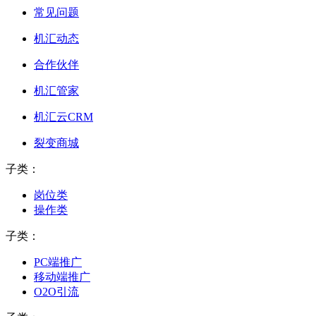
常见问题
机汇动态
合作伙伴
机汇管家
机汇云CRM
裂变商城
子类：
岗位类
操作类
子类：
PC端推广
移动端推广
O2O引流