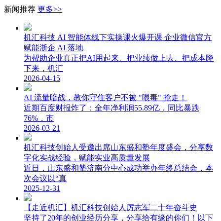
新闻推荐
更多>>
机汇科技 AI 智能体线下实操课火爆开课 企业微信官方
赋能浙企 AI 落地
为帮助企业真正把AI用起来、把业绩做上去、把成本降
下来，机汇
2026-04-15
AI 流量暗战，教你守住客户不被 "喂毒" 抢走！
近期百度财报炸了：全年净利润55.89亿，同比暴跌
76%，市
2026-03-21
机汇科技创始人受邀出席山东盛和塾年度盛会，分享数
字化实战经验，赋能实业高质量发展
近日，山东盛和塾济南分中心成功举办年终总结会，本
次会议以“真
2025-12-31
【走近机汇】机汇科技创始人厉志军二十年奋斗史
坚持了20年的创业经历分享，分享给有缘的你们！以下