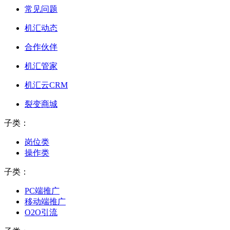
常见问题
机汇动态
合作伙伴
机汇管家
机汇云CRM
裂变商城
子类：
岗位类
操作类
子类：
PC端推广
移动端推广
O2O引流